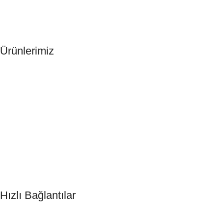
Ürünlerimiz
Otel Terliği
Otel Şampuanı
Otel Tıraş Seti
Otel Şampuanı
Otel Sabunu
DND Kart
Hızlı Bağlantılar