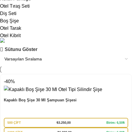
Otel Tıraş Seti
Diş Seti
Boş Şişe
Otel Tarak
Otel Kibrit
Mağazamız
Sütunu Göster
Tüm Ürünlerimiz
İncele
-40%
Kapaklı Boş Şişe 30 Ml Şampuan Şişesi
500 ÇİFT
₺
3.250,00
Birim: 6,50₺