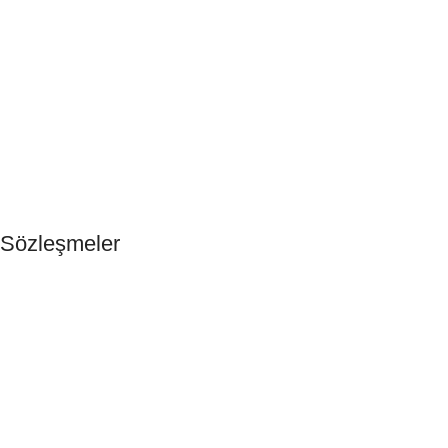
Anasayfa
Otel Buklet Malzemeleri
Tek Kullanımlık Ürünler
Hakkımızda
Blog
İletişim
Sözleşmeler
Gizlilik ve Çerez Politikaları
Güvenli Ödeme
KVKK & Ön Bilgilendirme
Mesafeli Satış Sözleşmesi