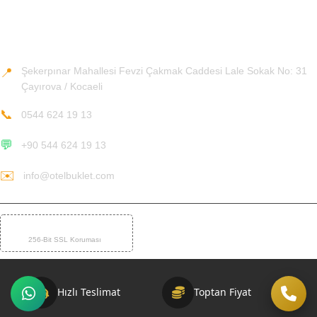
Teslimat ve İade Koşulları
İletişim Bilgileri
Şekerpınar Mahallesi Fevzi Çakmak Caddesi Lale Sokak No: 31
📍
Çayırova / Kocaeli
📞
0544 624 19 13
💬
+90 544 624 19 13
✉️
info@otelbuklet.com
%100 GÜVENLİ ÖDEME
🛡️
256-Bit SSL Koruması
Hızlı Teslimat
Toptan Fiyat