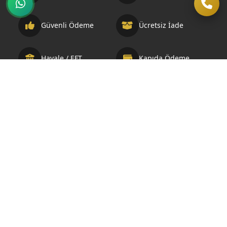
Güvenli Ödeme
Ücretsiz İade
Havale / EFT
Kapıda Ödeme
Telif Hakkı © 2026 Otelbuklet.com. Bu sitedeki tüm içerikler telif
hakları ile korunmaktadır. Geliştirme ve SEO Optimizasyonu:
Demir Medya Web Tasarım ve SEO Ajansı
Mağaza
Filtreler
Sepet