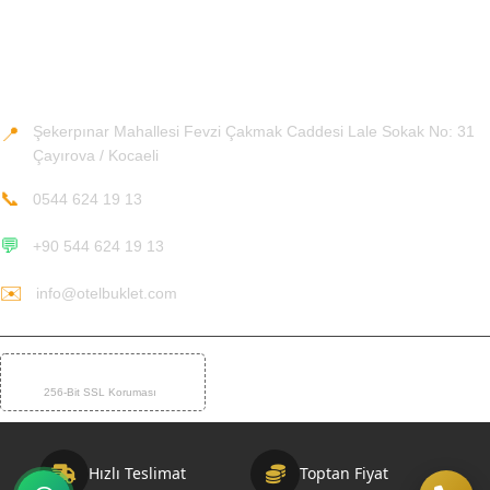
Teslimat ve İade Koşulları
İletişim Bilgileri
Şekerpınar Mahallesi Fevzi Çakmak Caddesi Lale Sokak No: 31
📍
Çayırova / Kocaeli
📞
0544 624 19 13
💬
+90 544 624 19 13
✉️
info@otelbuklet.com
%100 GÜVENLİ ÖDEME
🛡️
256-Bit SSL Koruması
Hızlı Teslimat
Toptan Fiyat