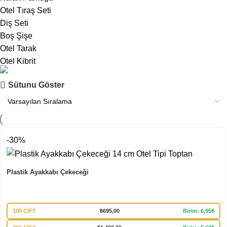
Otel Tıraş Seti
Diş Seti
Boş Şişe
Otel Tarak
Otel Kibrit
Mağazamız
Sütunu Göster
Tüm Ürünlerimiz
İncele
-30%
Plastik Ayakkabı Çekeceği
100 ÇİFT
₺
695,00
Birim: 6,95₺