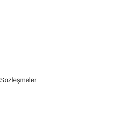
Anasayfa
Otel Buklet Malzemeleri
Tek Kullanımlık Ürünler
Hakkımızda
Blog
İletişim
Sözleşmeler
Gizlilik ve Çerez Politikaları
Güvenli Ödeme
KVKK & Ön Bilgilendirme
Mesafeli Satış Sözleşmesi