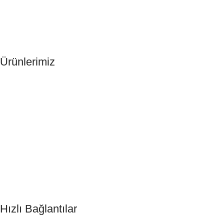
Ürünlerimiz
Otel Terliği
Otel Şampuanı
Otel Tıraş Seti
Otel Şampuanı
Otel Sabunu
DND Kart
Hızlı Bağlantılar