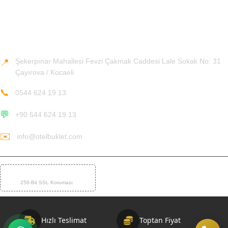
Teslimat ve İade Koşulları
İletişim Bilgileri
Şekerpınar Mahallesi Fevzi Çakmak Caddesi Lale Sokak No: 31
📍
Çayırova / Kocaeli
📞
0544 624 19 13
💬
+90 544 624 19 13
✉️
info@otelbuklet.com
%100 GÜVENLİ ÖDEME
🛡️
256-Bit SSL Koruması
Hızlı Teslimat
Toptan Fiyat