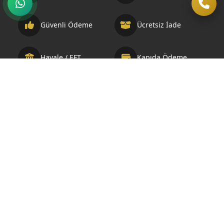
Güvenli Ödeme
Ücretsiz İade
Havale / EFT
Kapıda Ödeme
Telif Hakkı © 2026 Otelbuklet.com. Bu sitedeki tüm içerikler telif
hakları ile korunmaktadır. Geliştirme ve SEO Optimizasyonu:
Demir Medya Web Tasarım ve SEO Ajansı
Mağaza
Filtreler
0
Sepet