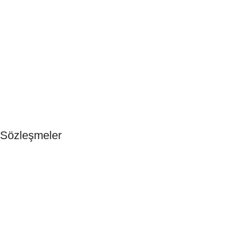
Anasayfa
Otel Buklet Malzemeleri
Tek Kullanımlık Ürünler
Hakkımızda
Blog
İletişim
Sözleşmeler
Gizlilik ve Çerez Politikaları
Güvenli Ödeme
KVKK & Ön Bilgilendirme
Mesafeli Satış Sözleşmesi