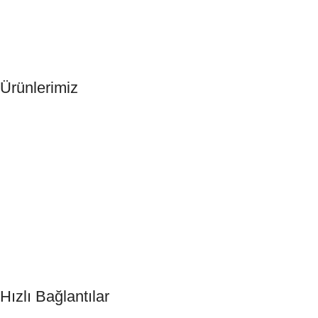
Ürünlerimiz
Otel Terliği
Otel Şampuanı
Otel Tıraş Seti
Otel Şampuanı
Otel Sabunu
DND Kart
Hızlı Bağlantılar