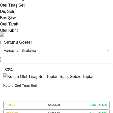
Otel Tıraş Seti
Diş Seti
Boş Şişe
Otel Tarak
Otel Kibrit
Mağazamız
Sütunu Göster
Tüm Ürünlerimiz
İncele
-30%
Kutulu Otel Tıraş Seti
100 ÇİFT
₺
2.550,00
Birim: 25,50₺