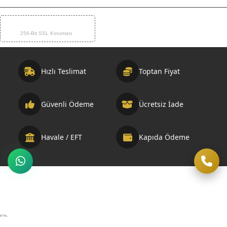
%100 GÜVENLİ ÖDEME
🛡️
256-Bit SSL Koruması
Hızlı Teslimat
Toptan Fiyat
Güvenli Ödeme
Ücretsiz İade
Havale / EFT
Kapıda Ödeme
Telif Hakkı © 2026 Otelbuklet.com. Bu sitedeki tüm içerikler telif
hakları ile korunmaktadır. Geliştirme ve SEO Optimizasyonu:
Demir Medya Web Tasarım ve SEO Ajansı