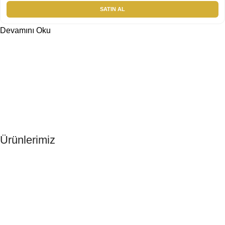
SATIN AL
Devamını Oku
Ürünlerimiz
Otel Terliği
Otel Şampuanı
Otel Tıraş Seti