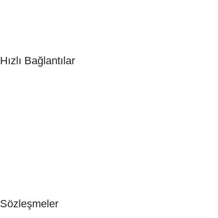
Otel Şampuanı
Otel Sabunu
DND Kart
Hızlı Bağlantılar
Anasayfa
Otel Buklet Malzemeleri
Tek Kullanımlık Ürünler
Hakkımızda
Blog
İletişim
Sözleşmeler