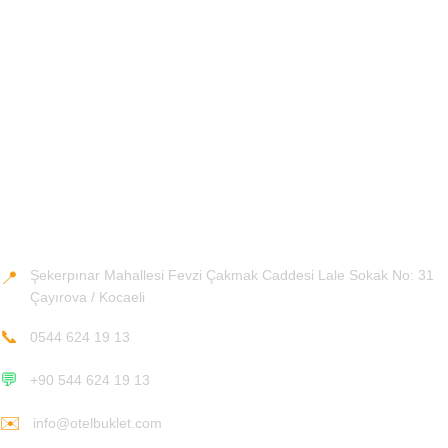
Gizlilik ve Çerez Politikaları
Güvenli Ödeme
KVKK & Ön Bilgilendirme
Mesafeli Satış Sözleşmesi
Teslimat ve İade Koşulları
İletişim Bilgileri
Şekerpınar Mahallesi Fevzi Çakmak Caddesi Lale Sokak No: 31
📍
Çayırova / Kocaeli
📞
0544 624 19 13
💬
+90 544 624 19 13
✉️
info@otelbuklet.com