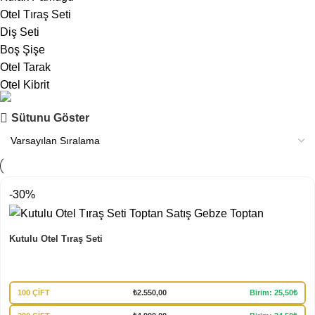
Otel Tıraş Seti
Diş Seti
Boş Şişe
Otel Tarak
Otel Kibrit
Mağazamız
Sütunu Göster
Tüm Ürünlerimiz
İncele
-30%
Kutulu Otel Tıraş Seti
100 ÇİFT
₺
2.550,00
Birim: 25,50₺