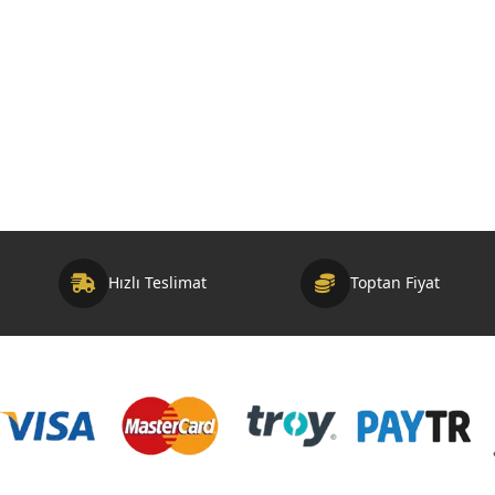
Otel Tıraş Seti
Tek Kullanımlık Ürünler
Otel Şampuanı
Hakkımızda
Otel Sabunu
Blog
DND Kart
İletişim
Hızlı Teslimat
Toptan Fiyat
Telif Hakkı © 2026 Otelbuklet.com. Bu sitedeki tüm içerikler t