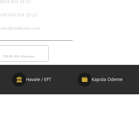
0544 624 19 13
+90 544 624 19 13
info@otelbuklet.com
%100 GÜVENLİ ÖDEME
256-Bit SSL Koruması
Havale / EFT
Kapıda Ödeme
u: Demir Medya Web Tasarım ve SEO Ajansı