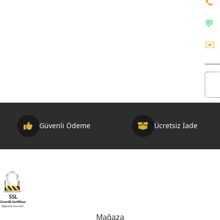
📞
KVKK & Ön Bilgilendirme
💬
Mesafeli Satış Sözleşmesi
Teslimat ve İade Koşulları
✉️
🛡️
Güvenli Ödeme
Ücretsiz İade
elif hakları ile korunmaktadır. Geliştirme ve SEO Optimizasyon
Mağaza