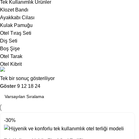
Tek Kullanımlık Ürünler
Klozet Bandı
Ayakkabı Cilası
Kulak Pamuğu
Otel Tıraş Seti
Diş Seti
Boş Şişe
Otel Tarak
Otel Kibrit
Mağazamız
Tek bir sonuç gösteriliyor
Göster
9
12
18
24
Tüm Ürünlerimiz
İncele
-30%