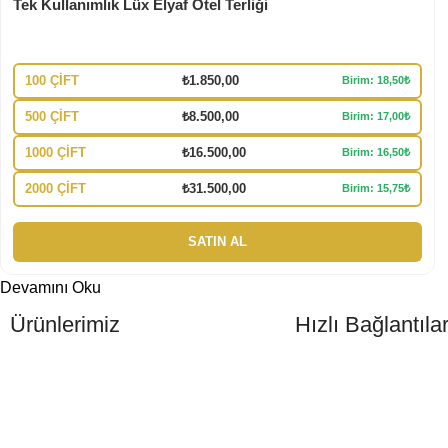
Tek Kullanımlık Lüx Elyaf Otel Terliği
100 ÇİFT
₺
1.850,00
Birim: 18,50₺
500 ÇİFT
₺
8.500,00
Birim: 17,00₺
1000 ÇİFT
₺
16.500,00
Birim: 16,50₺
2000 ÇİFT
₺
31.500,00
Birim: 15,75₺
SATIN AL
Devamını Oku
Ürünlerimiz
Hızlı Bağlantıla
Otel Terliği
Anasayfa
Otel Şampuanı
Otel Buklet Malzemeleri