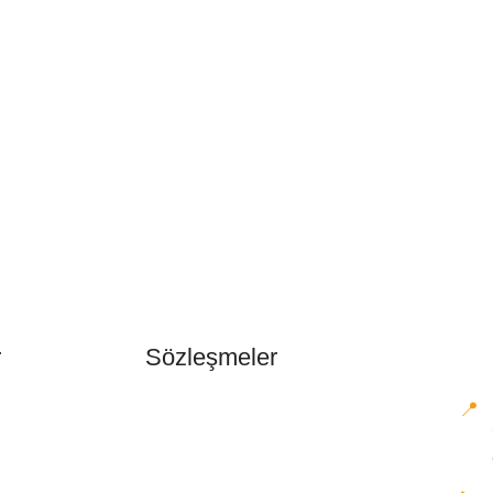
r
Sözleşmeler
İle
📍
Gizlilik ve Çerez Politikaları
Güvenli Ödeme