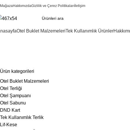
Mağaza
Hakkımızda
Gizlilik ve Çerez Politikaları
İletişim
nasayfa
Otel Buklet Malzemeleri
Tek Kullanımlık Ürünler
Hakkım
disposable slippers
Ürün kategorileri
Otel Buklet Malzemeleri
Otel Terliği
Otel Şampuanı
Otel Sabunu
DND Kart
Tek Kullanımlık Terlik
Lif-Kese