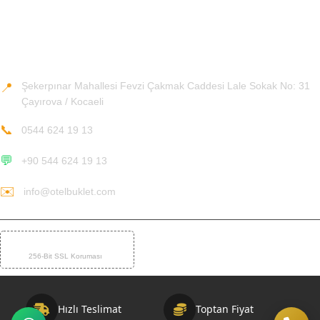
Teslimat ve İade Koşulları
İletişim Bilgileri
Şekerpınar Mahallesi Fevzi Çakmak Caddesi Lale Sokak No: 31
📍
Çayırova / Kocaeli
📞
0544 624 19 13
💬
+90 544 624 19 13
✉️
info@otelbuklet.com
%100 GÜVENLİ ÖDEME
🛡️
256-Bit SSL Koruması
Hızlı Teslimat
Toptan Fiyat