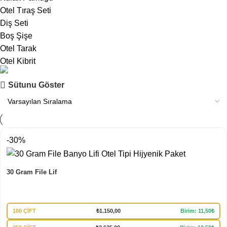
Otel Tıraş Seti
Diş Seti
Boş Şişe
Otel Tarak
Otel Kibrit
Mağazamız
Sütunu Göster
Tüm Ürünlerimiz
İncele
-30%
30 Gram File Lif
100 ÇİFT
₺
1.150,00
Birim: 11,50₺