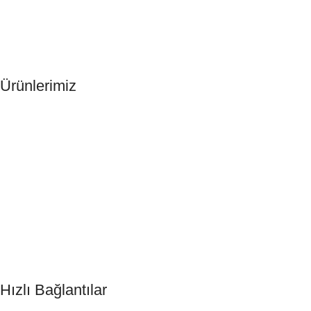
Ürünlerimiz
Otel Terliği
Otel Şampuanı
Otel Tıraş Seti
Otel Şampuanı
Otel Sabunu
DND Kart
Hızlı Bağlantılar