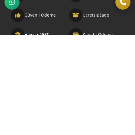
Güvenli Ödeme
Ücretsiz İade
Havale / EFT
Kapıda Ödeme
Telif Hakkı © 2026 Otelbuklet.com. Bu sitedeki tüm içerikler telif
hakları ile korunmaktadır. Geliştirme ve SEO Optimizasyonu:
Demir Medya Web Tasarım ve SEO Ajansı
Mağaza
Filtreler
Sepet