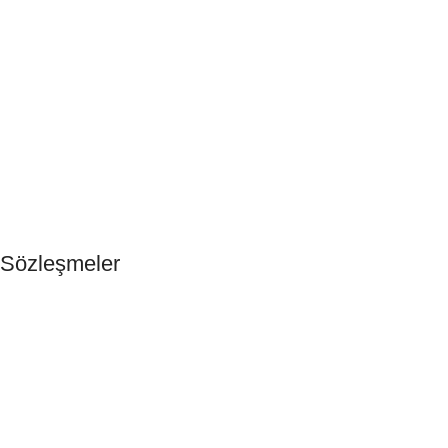
Anasayfa
Otel Buklet Malzemeleri
Tek Kullanımlık Ürünler
Hakkımızda
Blog
İletişim
Sözleşmeler
Gizlilik ve Çerez Politikaları
Güvenli Ödeme
KVKK & Ön Bilgilendirme
Mesafeli Satış Sözleşmesi